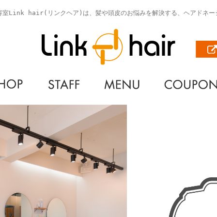
室Link hair(リンクヘア)は、髪や頭皮のお悩みを解決する、ヘアドネ